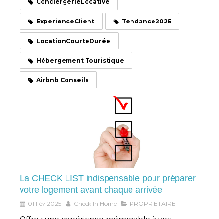
ConciergerieLocative
ExperienceClient
Tendance2025
LocationCourteDurée
Hébergement Touristique
Airbnb Conseils
La CHECK LIST indispensable pour préparer
votre logement avant chaque arrivée
01 Fév 2025
Check In Home
PROPRIETAIRE
Offrez une expérience mémorable à vos