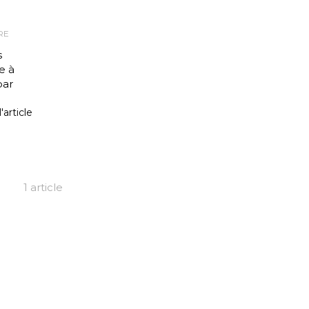
RE
s
e à
par
l'article
1 article