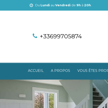
Du
Lundi
au
Vendredi
de
9h
à
20h
.
+33699705874
ACCUEIL
A PROPOS
VOUS ÊTES PRO