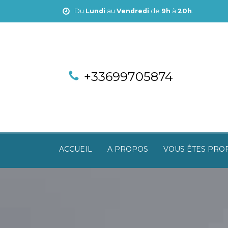
Du
Lundi
au
Vendredi
de
9h
à
20h
.
+33699705874
ACCUEIL
A PROPOS
VOUS ÊTES PRO