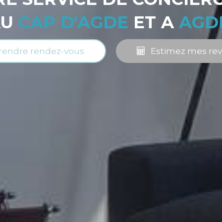
AU
CAP D'AGDE
ET A
AGD
rendre rendez-vous
Estimez mes re