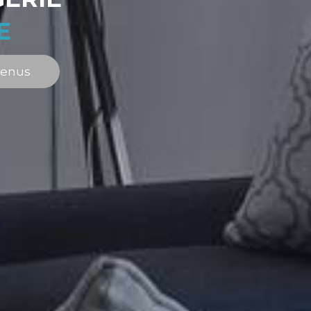
E
venus